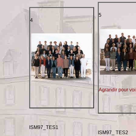
5
4
Agrandir pour voi
ISM97_TES1
ISM97_ TES2