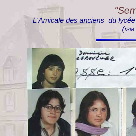
"Semp
L'Amicale des anciens du lycée "
(
ISM 