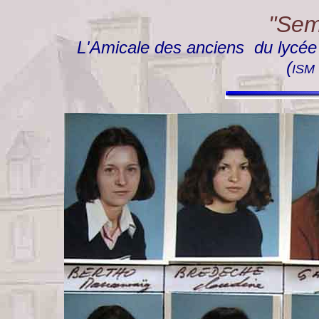
"Semp
L'Amicale des anciens du lycée "
(
ISM 