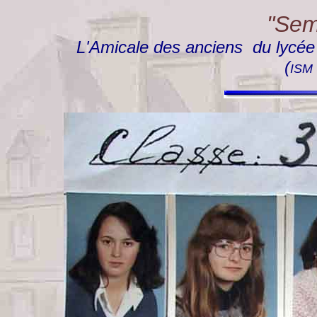
"Semp
L'Amicale des anciens du lycée "
(
ISM 