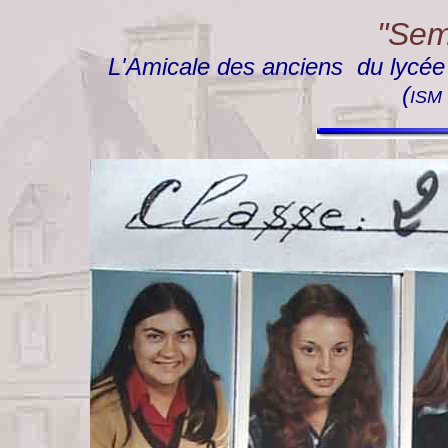
"Semp
L'Amicale des anciens du lycée "
(
ISM 