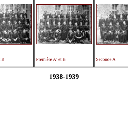
t B
Première A' et B
Seconde A
1938-1939