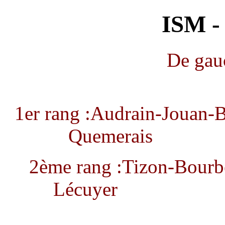
ISM -
De gauc
1er rang :Audrain-Jouan-
Que
2ème rang :Tizon-Bourb
Léc